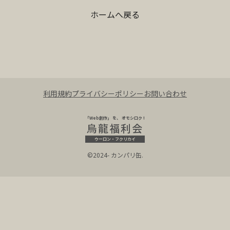
ホームへ戻る
利用規約
プライバシーポリシー
お問い合わせ
「Web創作」 を、 オモシロク !
烏龍福利会
ウーロン・フクリカイ
©2024- カンパリ缶.