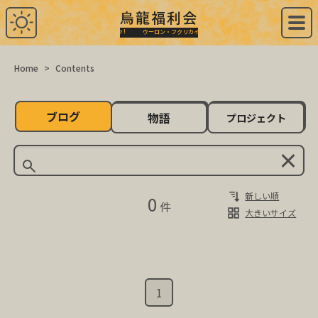
烏龍福利会
by 納屋タカユキ
「Web創作」 を、 オモシロク !
ウーロン・フクリカイ
Home
>
Contents
ブログ
物語
プロジェクト
新しい順
0
件
大きいサイズ
1