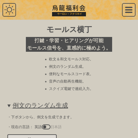
烏龍福利会
by 納屋タカユキ
「Web創作」 を、 オモシロク !
ウーロン・フクリカイ
モールス横丁
打鍵・学習・ヒアリングが可能
モールス信号を、直感的に極めよう。
★ 欧文＆和文モールス対応。
★ 例文のランダム生成。
★ 便利なモールスコード表。
★ 音声の自動再生機能。
★ スクイズ電鍵で連続入力。
例文のランダム生成
・下ボタンから、例文を生成できます。
・現在の言語：
英語
日本語