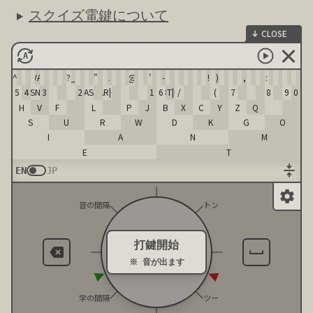
スクイズ電鍵について
CLOSE
A
^
[VA]
?
_
"
.
@
'
-
!
)
,
:
5
4
[SN]
3
2
[AS]
[AR|+]
1
[BT|=]
6
/
(
7
8
9
0
H
V
F
L
P
J
B
X
C
Y
Z
Q
S
U
R
W
D
K
G
O
I
A
N
M
E
T
EN
JP
音の間隔
トン
打鍵開始
※ 音が出ます
文字の間隔
ツー